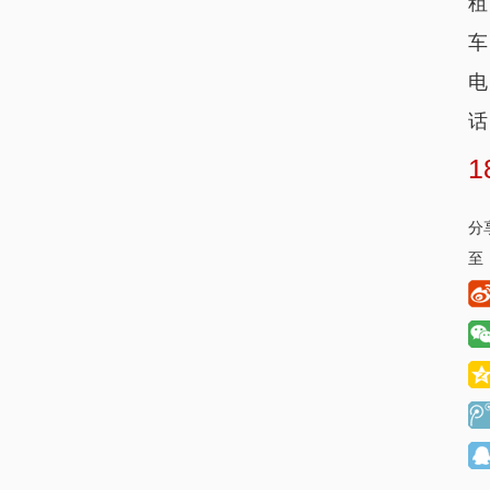
租
车
电
话
1
分
至