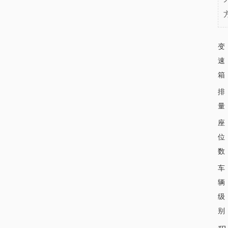
变
速
箱
排
量
座
位
数
车
辆
级
别