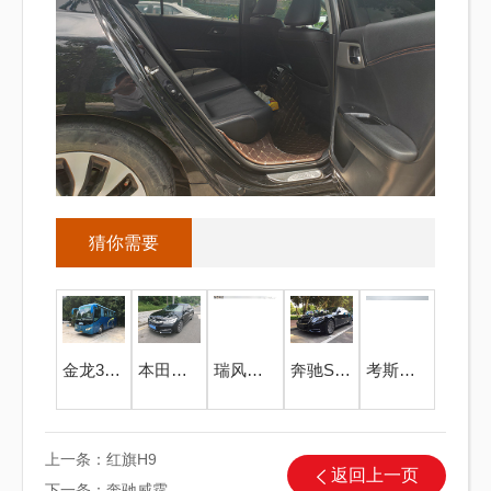
猜你需要
金龙37座大巴
本田雅阁
瑞风商务
奔驰S级婚礼花车
考斯特中巴20座
上一条：
红旗H9
返回上一页
下一条：
奔驰威霆