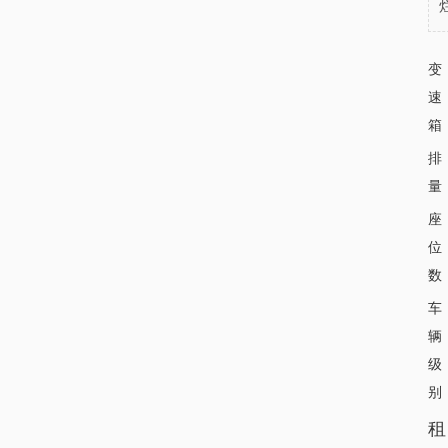
变
速
箱
排
量
座
位
数
车
辆
级
别
租