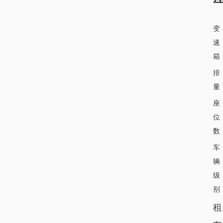
变
速
箱
排
量
座
位
数
车
辆
级
别
租