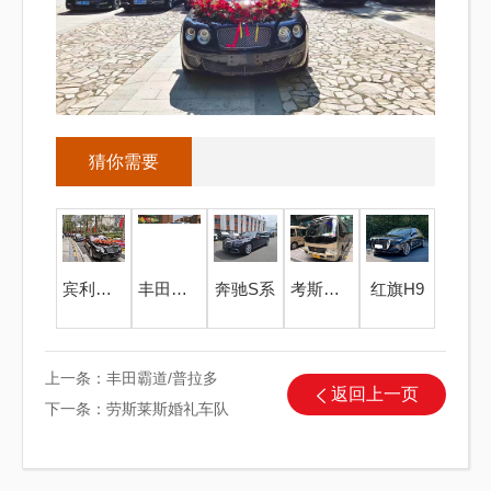
猜你需要
宾利婚礼车队
丰田卡罗拉
奔驰S系
考斯特中巴16座
红旗H9
上一条：
丰田霸道/普拉多
返回上一页
下一条：
劳斯莱斯婚礼车队