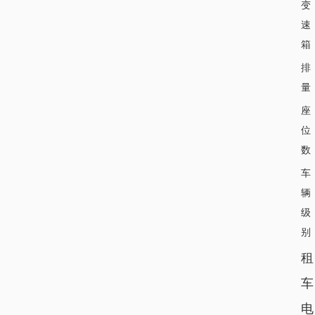
变
速
箱
排
量
座
位
数
车
辆
级
别
租
车
电