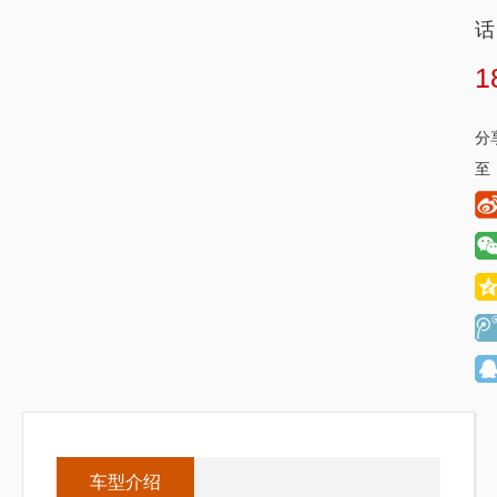
话
1
分
至
车型介绍