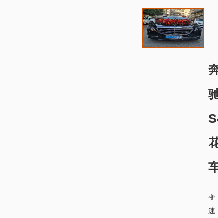
S
变
速