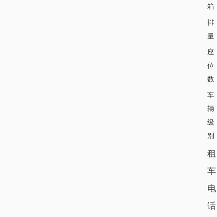
箱
排
量
座
位
数
车
辆
级
别
租
车
电
话