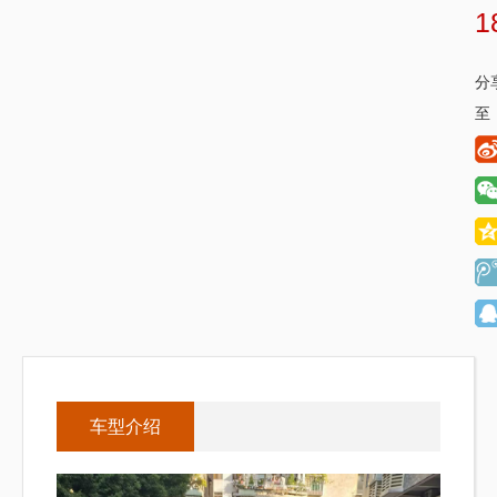
1
分
至
车型介绍