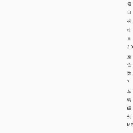
箱
自
动
排
量
2.
座
位
数
7
车
辆
级
别
MP