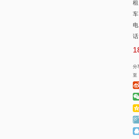
租
车
电
话
1
分
至