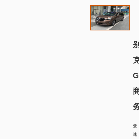
G
变
速