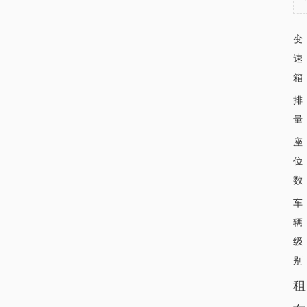
变
速
箱
排
量
座
位
数
车
辆
级
别
租