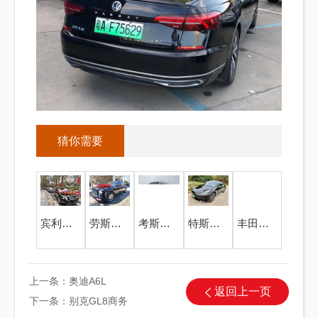
猜你需要
宾利婚礼车队
劳斯莱斯婚礼车队
考斯特中巴20座
特斯拉Model 3
丰田卡罗拉
上一条：
奥迪A6L
返回上一页
下一条：
别克GL8商务