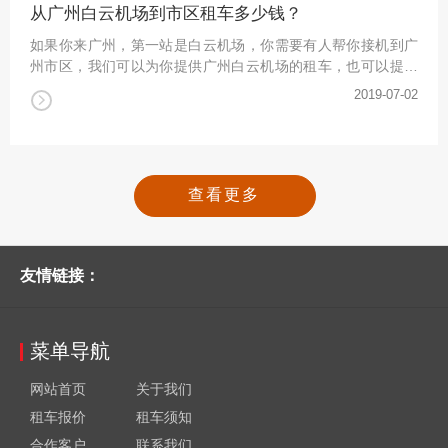
开车前尤其是上高速前应该检查胎压。（因为长期行驶摩擦产
从广州白云机场到市区租车多少钱？
生的热量会加速气压升高）让胎压处于厂家建议范围内，如果
如果你来广州，第一站是白云机场，你需要有人帮你接机到广
更换其他品牌的轮胎也要
州市区，我们可以为你提供广州白云机场的租车，也可以提前
告诉你租车的价格。如果您对车型的要求不是很高，小编建议
2019-07-02
详情
您使用北京现代伊兰特或别克凯越等经济型轿车，接机便宜。
如果您的人数在三到六人而且有行李，小编建议您租一辆别克
GL8巴士，这是一辆7座的巴士，空间宽敞舒适，接机到广州城
区的价格也不贵。广州机场租车多款车型：林肯、奔驰、宝
马、奥迪A6L、别克
查看更多
友情链接：
菜单导航
网站首页
关于我们
租车报价
租车须知
合作客户
联系我们