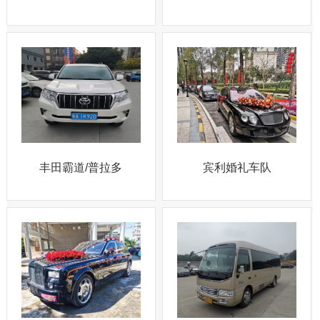
丰田霸道/普拉多
宾利婚礼车队