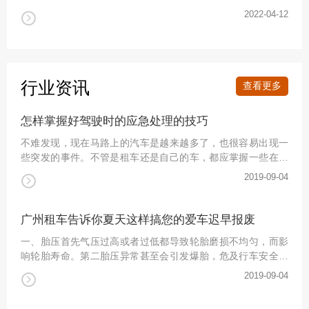
福，减少车辆维护成本，做到从小事做起。广州租车-车灯保养
2022-04-12
详情
的技巧所有在汽车搭载的电池的光中，电池功率是汽油的转
化。低效利用废气灯，灯泡的损失，在灯壳的损失。灯泡是易
损件，应随时零钱。1，夜间照明，俗称“大灯”大灯远光灯，近
光灯的形式。在与道路上近光灯，在不存在的道路或高速公路
灯开远光的市区。或
行业资讯
查看更多
怎样掌握好驾驶时的应急处理的技巧
不难发现，现在马路上的汽车是越来越多了，也很容易出现一
些突发的事件。不管是租车还是自己的车，都应掌握一些在驾
驶中的应急技巧，这样才能避免自己出现伤害。教你驾驶时的
2019-09-04
详情
应急处理吧。1、汽车没油：在行驶的过程中突然没有油是比较
常见的问题，平时我们最好养成在出行前在车上放备用汽油，
这样就不用担心汽车突然没油的。如果没有备用的话，那么就
广州租车告诉你夏天这样搞您的爱车迟早报废
能够能打电话给最近的加油站服务区求助了，也可以将车拖行
一、胎压首先气压过高或者过低都导致轮胎磨损不均匀，而影
到加油站进行加油。最
响轮胎寿命。第二胎压异常甚至会引发爆胎，危及行车安全。
很多人以为胎压过高才会导致爆胎，其实过低的胎压也会引发
2019-09-04
详情
爆胎。地面的摩擦面积增大，产生的热量增加使轮胎变软从而
降低轮胎强度。车辆高速行驶，就可能导致爆胎。对策：日常