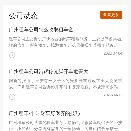
公司动态
查看更多
广州租车公司怎么收取租车金
租车公司主要提供广佛地区的汽车租赁服务，主要提供各类/品
牌的汽车。商务租车、旅游租车、机场接送车等租车服务。如
果高于基层员工的水平，可以使用车型选择，丰田凯美瑞、大
2022-07-04
详情
众帕萨特、大众迈腾等车型。这些车型坐起来很舒服，租金也
不高，这符合他们工作用车的性质，性价比很高。如果地位较
高，您可以使用更高档的车型，如奥迪A6L、宝马5系等。这些
广州租车公司告诉你光脚开车危害大
车型都是低调奢华的，租金不是很高，非常适合公司领导视察
据新闻报道，重庆有一女子因为光脚开车造成了重大交通事
工作，或者公司部
故。广州租车公司告诉你开车时不要穿拖鞋、不要穿高跟鞋，
更不要光脚驾驶汽车，一旦出现状况造成交通事故，后果不堪
2022-04-12
详情
设想。广州的刘女士在5月21日驾驶手动档轿车，因为是光脚开
车，又赶上下雨天，在走到一处积水高速路段时候，发生了意
外。当时刘女士只感觉到车子似乎飘了起来，自己用力抓住方
广州租车-平时对车灯保养的技巧
向盘，跟着踩刹车，但是，不可避免滴，事故还是发生了。车
广州租车公司从事的租车业务，接触到了很多车辆保养的小技
子撞到高速路中央护栏
巧、小知识，分享给有需要的开车师傅，为自己的爱车增寿添